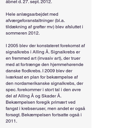
åbnet d. 27. sept. 2012.
Hele anlægsarbejdet med
afværgeforanstaltninger (bl.a.
tildækning af grøfter mv) blev afsluttet i
sommeren 2012.
I 2005 blev der konstateret forekomst af
signalkrebs i Alling Å. Signalkrebs er
en fremmed art (invasiv art), der truer
med at fortrænge den hjemmehørende
danske flodkrebs. I 2009 blev der
iværksat en plan for bekæmpelse af
den nordamerikanske signalkrebs, der
spec. forekommer i stort tal i den øvre
del af Alling Å og Skader Å.
Bekæmpelsen foregik primært ved
fangst i krebseruser, men andet er også
forsøgt. Bekæmpelsen fortsatte også i
2011.