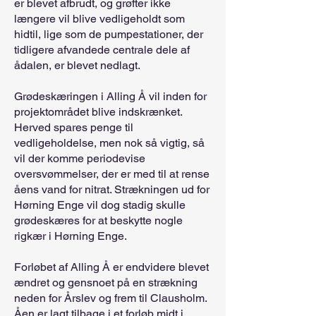
er blevet afbrudt, og grøfter ikke
længere vil blive vedligeholdt som
hidtil, lige som de pumpestationer, der
tidligere afvandede centrale dele af
ådalen, er blevet nedlagt.
Grødeskæringen i Alling Å vil inden for
projektområdet blive indskrænket.
Herved spares penge til
vedligeholdelse, men nok så vigtig, så
vil der komme periodevise
oversvømmelser, der er med til at rense
åens vand for nitrat. Strækningen ud for
Hørning Enge vil dog stadig skulle
grødeskæres for at beskytte nogle
rigkær i Hørning Enge.
Forløbet af Alling Å er endvidere blevet
ændret og gensnoet på en strækning
neden for Årslev og frem til Clausholm.
Åen er lagt tilbage i et forløb midt i