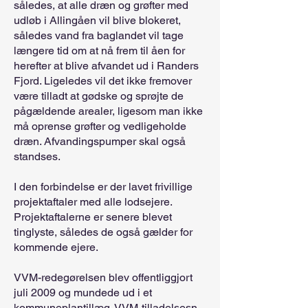
således, at alle dræn og grøfter med
udløb i Allingåen vil blive blokeret,
således vand fra baglandet vil tage
længere tid om at nå frem til åen for
herefter at blive afvandet ud i Randers
Fjord. Ligeledes vil det ikke fremover
være tilladt at gødske og sprøjte de
pågældende arealer, ligesom man ikke
må oprense grøfter og vedligeholde
dræn. Afvandingspumper skal også
standses.
I den forbindelse er der lavet frivillige
projektaftaler med alle lodsejere.
Projektaftalerne er senere blevet
tinglyste, således de også gælder for
kommende ejere.
VVM-redegørelsen blev offentliggjort
juli 2009 og mundede ud i et
kommuneplantillæg. VVM-tilladelsesn