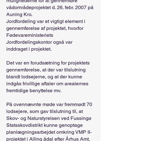
mulighederne for at gennemføre
vådområdeprojektet d. 26. febr. 2007 på
Auning Kro.
Jordfordeling var et vigtigt element i
gennemførelse af projektet, hvorfor
Fødevareministeriets
Jordfordelingskontor også var
inddraget i projektet.
Det var en forudsætning for projektets
gennemførelse, at der var tilslutning
blandt lodsejerne, og at der kunne
indgås frivillige aftaler om arealernes
fremtidige benyttelse mv.
På ovennævnte møde var fremmødt 70
lodsejere, som gav tilslutning til, at
Skov- og Naturstyrelsen ved Fussingø
Statsskovdistrikt kunne genoptage
planlægningsarbejdet omkring VMP II-
projektet i Alling ådal efter Århus Amt.