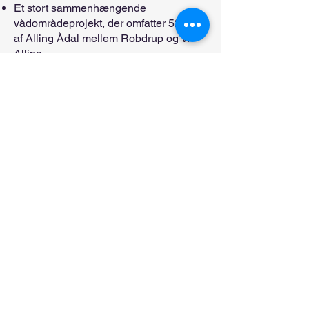
Et stort sammenhængende
vådområdeprojekt, der omfatter 525 ha
af Alling Ådal mellem Robdrup og V.
Alling.
Projektarealet berørte over 100
lodsejere ved projektets start.
Gennem en jordfordeling gennemført i
3 etaper er antallet af berørte lodsejere
indskrænket til 65.
Anlægsarbejdet består af de
traditionelle vådområdetiltag:
afbrydelse af dræn, afpropning af
grøfter, nedlæggelse af pumpestationer
og udjævning af diger langs åen.
Herudover er en strækning af Alling Å
på 2,3 km lagt tilbage i sit oprindelige
forløb midt i ådalen og det gamle åløb
er fyldt op.
Tilløbet Skader Å er på den nederste
strækning inden for projektområdet