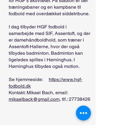
for HGF’s aktiviteter. På stadion er der
træningsbaner og en kampbane til
fodbold med overdækket siddetribune.
I dag tilbyder HGF fodbold i
samarbejde med SIF, Assentoft, og der
er damehåndboldhold, som træner i
Assentoft-Hallerne, hvor der også
tilbydes badminton. Badminton kan
ligeledes spilles i Hørninghus. I
Hørninghus tilbydes også motion.
Se hjemmeside:
https://www.hgf-
fodbold.dk
Kontakt: Mikael Bach, email:
mikaelback@gmail.com
, tlf.:
27738426